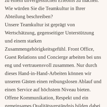
zu einem unvergesslichen Erlebnis zu machen.
Wie würden Sie die Teamkultur in Ihrer
Abteilung beschreiben?
Unsere Teamkultur ist geprägt von
Wertschätzung, gegenseitiger Unterstützung
und einem starken
Zusammengehörigkeitsgefühl. Front Office,
Guest Relations und Concierge arbeiten bei uns
eng und vertrauensvoll zusammen. Nur durch
dieses Hand
in
Hand
Arbeiten k
ö
nnen wir
‑
‑
‑
unseren G
ä
sten einen reibungslosen Ablauf und
einen Service auf h
ö
chstem Niveau bieten.
Offene Kommunikation, Respekt und ein
gemeinsames Qualit
ä
tsverst
ä
ndnis bilden dabei