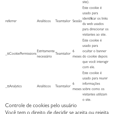
site).
Este cookie é
usado para
identificar os links
referrer
Analíticos
Teamtailor
Sessão
da web usados
para direcionar os
visitantes ao site.
Este cookie é
usado para
Estritamente
6
ocultar o banner
_ttCookiePermissions
Teamtailor
necessário
meses
do cookie depois
que você interagir
com ele.
Este cookie é
usado para reunir
6
informações
_ttAnalytics
Analíticos
Teamtailor
meses
sobre como os
visitantes utilizam
o site.
Controle de cookies pelo usuário
Você tem o direito de decidir se aceita ou rejeita