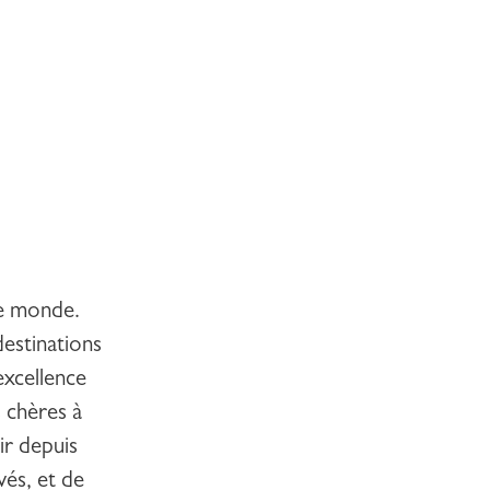
le monde.
destinations
excellence
s chères à
ir depuis
vés, et de