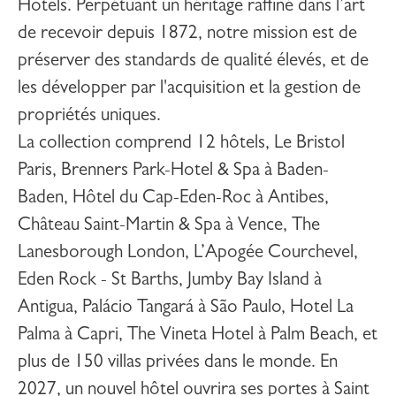
Hotels. Perpétuant un héritage raffiné dans l’art
de recevoir depuis 1872, notre mission est de
préserver des standards de qualité élevés, et de
les développer par l'acquisition et la gestion de
propriétés uniques.
La collection comprend 12 hôtels,
Le Bristol
Paris
,
Brenners Park-Hotel & Spa
à Baden-
Baden,
Hôtel du Cap-Eden-Roc
à Antibes,
Château Saint-Martin & Spa
à Vence,
The
Lanesborough London
,
L’Apogée Courchevel
,
Eden Rock - St Barths
,
Jumby Bay Island
à
Antigua,
Palácio Tangará
à São Paulo,
Hotel La
Palma
à Capri,
The Vineta Hotel
à Palm Beach, et
plus de 150 villas privées dans le monde. En
2027, un nouvel hôtel ouvrira ses portes à
Saint