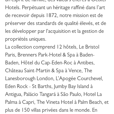
un esprit de famille, des valeurs chères à Oetker
Hotels. Perpétuant un héritage raffiné dans l’art
de recevoir depuis 1872, notre mission est de
préserver des standards de qualité élevés, et de
les développer par l'acquisition et la gestion de
propriétés uniques.
La collection comprend 12 hôtels,
Le Bristol
Paris
,
Brenners Park-Hotel & Spa
à Baden-
Baden,
Hôtel du Cap-Eden-Roc
à Antibes,
Château Saint-Martin & Spa
à Vence,
The
Lanesborough London
,
L’Apogée Courchevel
,
Eden Rock - St Barths
,
Jumby Bay Island
à
Antigua,
Palácio Tangará
à São Paulo,
Hotel La
Palma
à Capri,
The Vineta Hotel
à Palm Beach, et
plus de 150 villas privées dans le monde. En