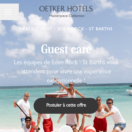
Changer la langue
Menu carrière
HÉBERGEMENT
·
EDEN ROCK - ST BARTHS
Guest care
Les équipes de Eden Rock - St Barths vous
attendent pour vivre une expérience
exceptionnelle !
Postuler à cette offre