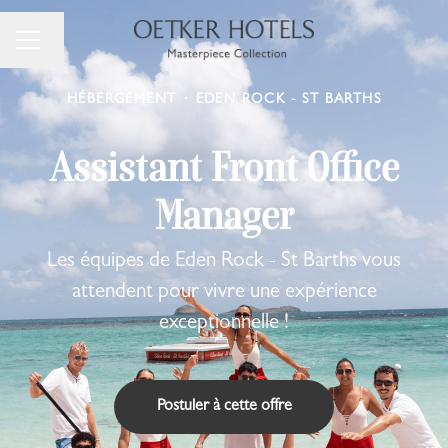
Changer la langue
Menu carrière
HÉBERGEMENT
·
EDEN ROCK - ST BARTHS
Assistant Front Office
Manager
Les équipes de Eden Rock - St Barths vous
attendent pour vivre une expérience
exceptionnelle !
Postuler à cette offre