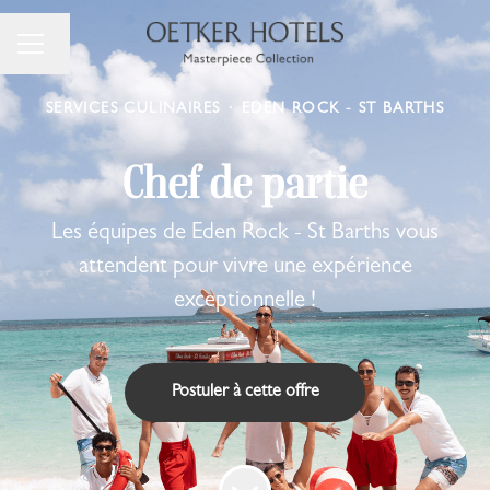
Changer la langue
Menu carrière
SERVICES CULINAIRES
·
EDEN ROCK - ST BARTHS
Chef de partie
Les équipes de Eden Rock - St Barths vous
attendent pour vivre une expérience
exceptionnelle !
Postuler à cette offre