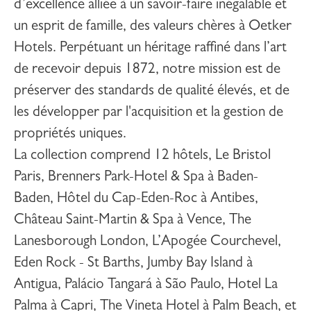
d’excellence alliée à un savoir-faire inégalable et
un esprit de famille, des valeurs chères à Oetker
Hotels. Perpétuant un héritage raffiné dans l’art
de recevoir depuis 1872, notre mission est de
préserver des standards de qualité élevés, et de
les développer par l'acquisition et la gestion de
propriétés uniques.
La collection comprend 12 hôtels,
Le Bristol
Paris
,
Brenners Park-Hotel & Spa
à Baden-
Baden,
Hôtel du Cap-Eden-Roc
à Antibes,
Château Saint-Martin & Spa
à Vence,
The
Lanesborough London
,
L’Apogée Courchevel
,
Eden Rock - St Barths
,
Jumby Bay Island
à
Antigua,
Palácio Tangará
à São Paulo,
Hotel La
Palma
à Capri,
The Vineta Hotel
à Palm Beach, et