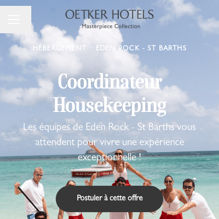
Changer la langue
Menu carrière
HÉBERGEMENT
·
EDEN ROCK - ST BARTHS
Coordinateur
Housekeeping
Les équipes de Eden Rock - St Barths vous
attendent pour vivre une expérience
exceptionnelle !
Postuler à cette offre