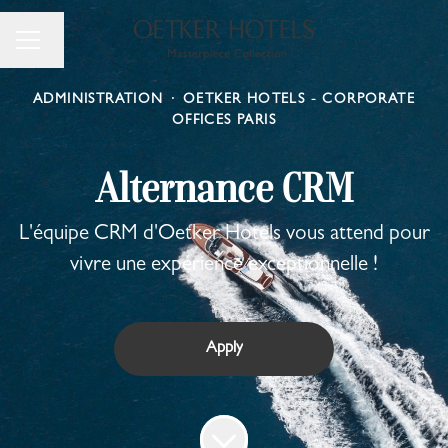
Change language
Career menu
ADMINISTRATION
·
OETKER HOTELS - CORPORATE
OFFICES PARIS
Alternance CRM
L'équipe CRM d'Oetker Hotels vous attend pour
vivre une expérience exceptionnelle !
Apply